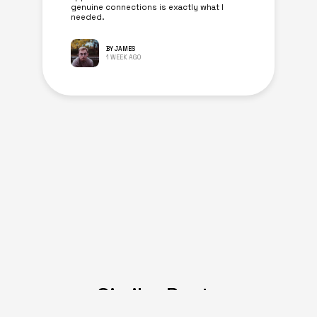
genuine connections is exactly what I
needed.
BY JAMES
1 WEEK AGO
Similar Posts