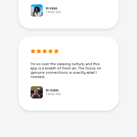
BY ANNA
1 WEEK AGO
I’m so over the swiping culture, and this
app is a breath of fresh air. The focus on
genuine connections is exactly what I
needed.
BY JAMES
1 WEEK AGO