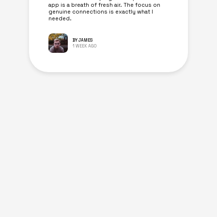
app is a breath of fresh air. The focus on
genuine connections is exactly what I
needed.
BY JAMES
1 WEEK AGO
Similar Posts