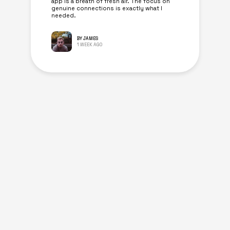
app is a breath of fresh air. The focus on
genuine connections is exactly what I
needed.
BY JAMES
1 WEEK AGO
Similar Posts