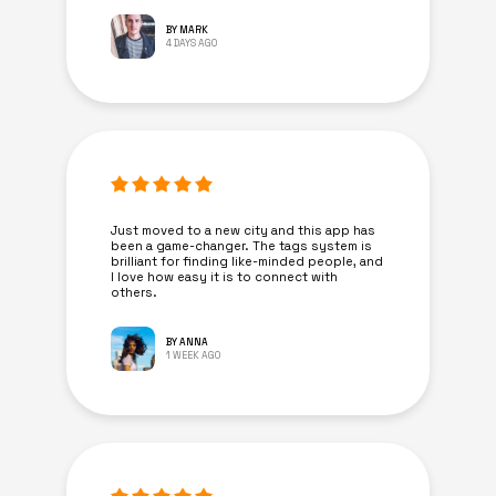
BY MARK
4 DAYS AGO
Just moved to a new city and this app has
been a game-changer. The tags system is
brilliant for finding like-minded people, and
I love how easy it is to connect with
others.
BY ANNA
1 WEEK AGO