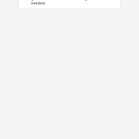
needed.
BY JAMES
1 WEEK AGO
Similar Posts