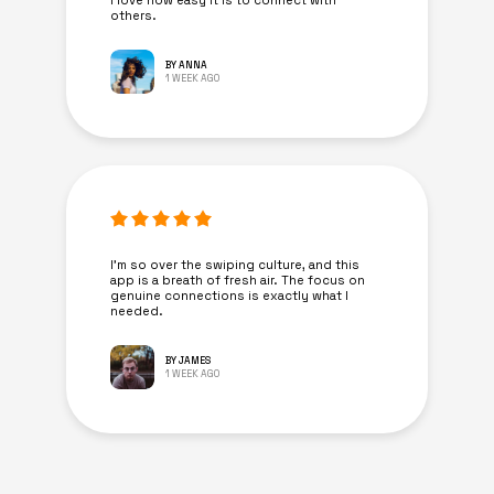
I love how easy it is to connect with
others.
BY ANNA
1 WEEK AGO
I’m so over the swiping culture, and this
app is a breath of fresh air. The focus on
genuine connections is exactly what I
needed.
BY JAMES
1 WEEK AGO