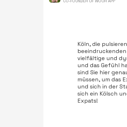
CO-FOUNDER OF WOOH APP
Köln, die pulsiere
beeindruckenden 
vielfältige und d
und das Gefühl hab
sind Sie hier genau
müssen, um das Ex
und sich in der S
sich ein Kölsch u
Expats!