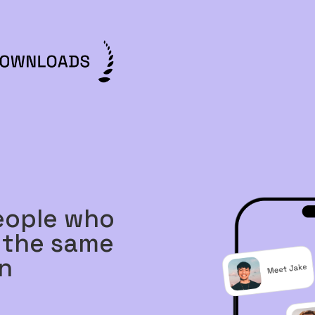
eople who
 the same
n