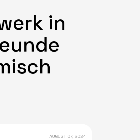
werk in
reunde
imisch
AUGUST 07, 2024