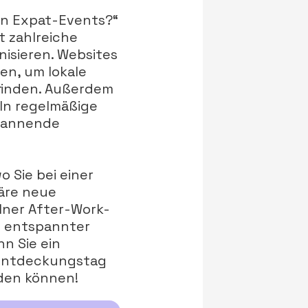
hen Expat-Events?“
t zahlreiche
isieren. Websites
en, um lokale
finden. Außerdem
öln regelmäßige
spannende
o Sie bei einer
äre neue
lner After-Work-
in entspannter
n Sie ein
-Entdeckungstag
nden können!