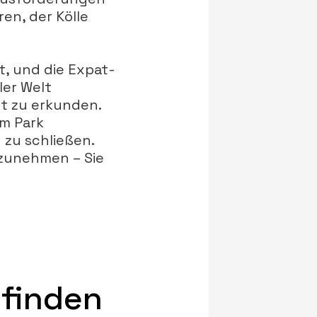
en, der Kölle
t, und die Expat-
ler Welt
dt zu erkunden.
im Park
zu schließen.
lzunehmen – Sie
 finden